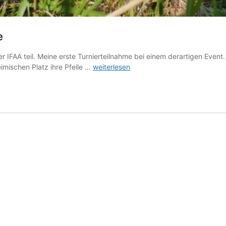
e
r IFAA teil. Meine erste Turnierteilnahme bei einem derartigen Event
Erfolgreiche
mischen Platz ihre Pfeile …
weiterlesen
WOFAMM
Turnierteilnahme