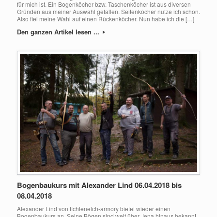
für mich ist. Ein Bogenköcher bzw. Taschenköcher ist aus diversen
Gründen aus meiner Auswahl gefallen. Seitenköcher nutze ich schon.
Also fiel meine Wahl auf einen Rückenköcher. Nun habe ich die […]
Den ganzen Artikel lesen ...
Bogenbaukurs mit Alexander Lind 06.04.2018 bis
08.04.2018
Alexander Lind von fichtenelch-armory bietet wieder einen
Bogenbaukurs an. Seine Bögen sind weit über Jena hinaus bekannt.