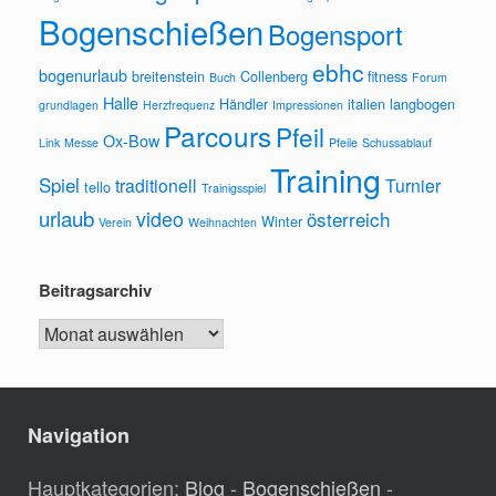
Bogenschießen
Bogensport
ebhc
bogenurlaub
breitenstein
Collenberg
fitness
Buch
Forum
Halle
Händler
italien
langbogen
grundlagen
Herzfrequenz
Impressionen
Parcours
Pfeil
Ox-Bow
Link
Messe
Pfeile
Schussablauf
Training
Spiel
traditionell
Turnier
tello
Trainigsspiel
urlaub
video
österreich
Winter
Verein
Weihnachten
Beitragsarchiv
Beitragsarchiv
Navigation
Hauptkategorien:
Blog
-
Bogenschießen
-