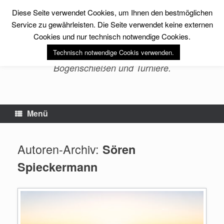
Zum
Diese Seite verwendet Cookies, um Ihnen den bestmöglichen
Inhalt
sfs-archery -Erlebnis
springen
Service zu gewährleisten. Die Seite verwendet keine externen
Bogenschießen-
Cookies und nur technisch notwendige Cookies.
Technisch notwendige Cookis verwenden.
Bogensport, Fitness, Training im
Bogenschießen und Turniere.
Menü
Autoren-Archiv:
Sören
Spieckermann