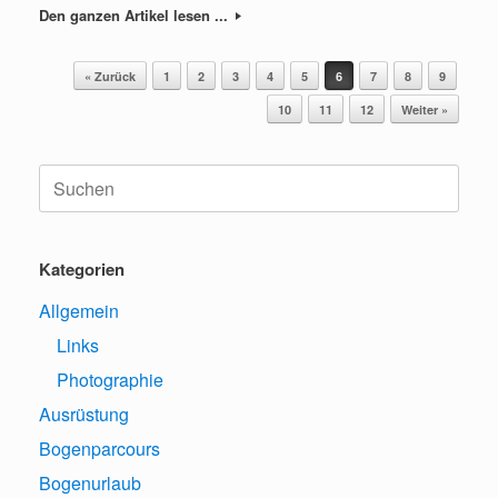
Den ganzen Artikel lesen ...
Beitragsnavigation
« Zurück
1
2
3
4
5
6
7
8
9
10
11
12
Weiter »
Suche
nach:
Kategorien
Allgemein
Links
Photographie
Ausrüstung
Bogenparcours
Bogenurlaub