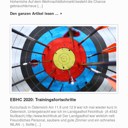
Hohenlohe Auf dem Weihnachtsflohmarkt besteht die Chance
gebrauchte/neue […]
Den ganzen Artikel lesen ...
EBHC 2020: Trainingsfortschritte
Kurzurlaub in Österreich Am 11.9 und 12.9 war ich mal wieder kurz in
Österreich. Untergebracht war ich im Landgasthof Feichthub (A-4542
Nußbach) http://www.feichthub.at/ Der Landgasthof war wirklich nett.
Freundliches Personal, saubere und gute Zimmer und ein schnelles
WLAN :-). Sollte […]