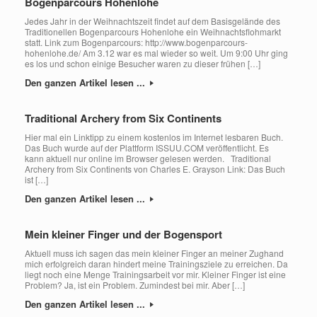
Bogenparcours Hohenlohe
Jedes Jahr in der Weihnachtszeit findet auf dem Basisgelände des
Traditionellen Bogenparcours Hohenlohe ein Weihnachtsflohmarkt
statt. Link zum Bogenparcours: http://www.bogenparcours-
hohenlohe.de/ Am 3.12 war es mal wieder so weit. Um 9:00 Uhr ging
es los und schon einige Besucher waren zu dieser frühen […]
Den ganzen Artikel lesen ...
Traditional Archery from Six Continents
Hier mal ein Linktipp zu einem kostenlos im Internet lesbaren Buch.
Das Buch wurde auf der Plattform ISSUU.COM veröffentlicht. Es
kann aktuell nur online im Browser gelesen werden. Traditional
Archery from Six Continents von Charles E. Grayson Link: Das Buch
ist […]
Den ganzen Artikel lesen ...
Mein kleiner Finger und der Bogensport
Aktuell muss ich sagen das mein kleiner Finger an meiner Zughand
mich erfolgreich daran hindert meine Trainingsziele zu erreichen. Da
liegt noch eine Menge Trainingsarbeit vor mir. Kleiner Finger ist eine
Problem? Ja, ist ein Problem. Zumindest bei mir. Aber […]
Den ganzen Artikel lesen ...