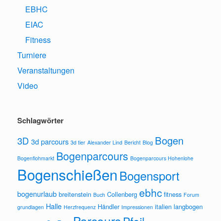
EBHC
EIAC
Fitness
Turniere
Veranstaltungen
Video
Schlagwörter
Bogen
3D
3d parcours
3d tier
Alexander Lind
Bericht
Blog
Bogenparcours
Bogenflohmarkt
Bogenparcours Hohenlohe
Bogenschießen
Bogensport
ebhc
bogenurlaub
breitenstein
Collenberg
fitness
Buch
Forum
Halle
Händler
italien
langbogen
grundlagen
Herzfrequenz
Impressionen
Parcours