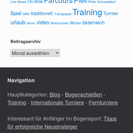
Pfeil
Ox-Bow
Link
Messe
Pfeile
Schussablauf
Training
Spiel
traditionell
Turnier
tello
Trainigsspiel
urlaub
video
österreich
Winter
Verein
Weihnachten
Beitragsarchiv
Beitragsarchiv
Navigation
Hauptkategorien:
Blog
-
Bogenschießen
-
Training
-
Internationale Turniere
-
Fernturniere
Interessant für Anfänger im Bogensport:
Tipps
für erfolgreiche Neueinsteiger