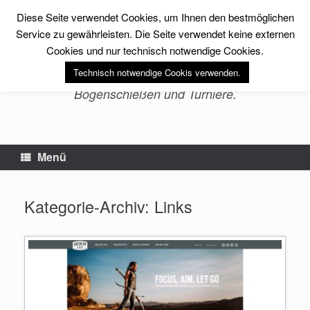
Zum
Diese Seite verwendet Cookies, um Ihnen den bestmöglichen
Inhalt
sfs-archery -Erlebnis
springen
Service zu gewährleisten. Die Seite verwendet keine externen
Bogenschießen-
Cookies und nur technisch notwendige Cookies.
Technisch notwendige Cookis verwenden.
Bogensport, Fitness, Training im
Bogenschießen und Turniere.
Menü
Kategorie-Archiv:
Links