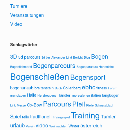
Turniere
Veranstaltungen
Video
Schlagwörter
Bogen
3D
3d parcours
3d tier
Alexander Lind
Bericht
Blog
Bogenparcours
Bogenflohmarkt
Bogenparcours Hohenlohe
Bogenschießen
Bogensport
ebhc
bogenurlaub
breitenstein
Collenberg
fitness
Buch
Forum
Halle
Händler
italien
langbogen
grundlagen
Herzfrequenz
Impressionen
Parcours
Pfeil
Ox-Bow
Link
Messe
Pfeile
Schussablauf
Training
Spiel
traditionell
Turnier
tello
Trainigsspiel
urlaub
video
österreich
Winter
Verein
Weihnachten