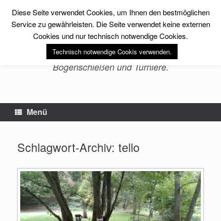
Zum
Diese Seite verwendet Cookies, um Ihnen den bestmöglichen
Inhalt
sfs-archery -Erlebnis
springen
Service zu gewährleisten. Die Seite verwendet keine externen
Bogenschießen-
Cookies und nur technisch notwendige Cookies.
Technisch notwendige Cookis verwenden.
Bogensport, Fitness, Training im
Bogenschießen und Turniere.
Menü
Schlagwort-Archiv:
tello