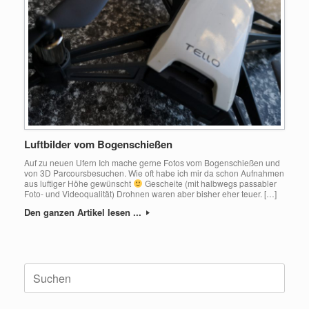
Luftbilder vom Bogenschießen
Auf zu neuen Ufern Ich mache gerne Fotos vom Bogenschießen und
von 3D Parcoursbesuchen. Wie oft habe ich mir da schon Aufnahmen
aus luftiger Höhe gewünscht
Gescheite (mit halbwegs passabler
Foto- und Videoqualität) Drohnen waren aber bisher eher teuer. […]
Den ganzen Artikel lesen ...
Suche
nach: