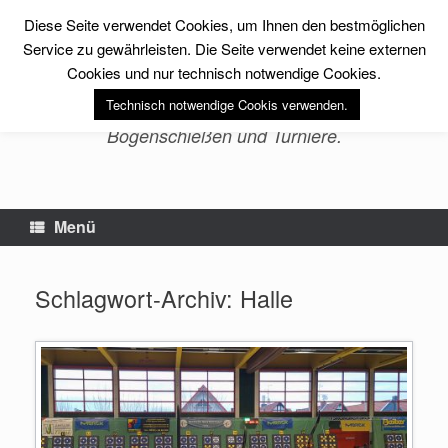
Zum
Diese Seite verwendet Cookies, um Ihnen den bestmöglichen
Inhalt
sfs-archery -Erlebnis
springen
Service zu gewährleisten. Die Seite verwendet keine externen
Bogenschießen-
Cookies und nur technisch notwendige Cookies.
Technisch notwendige Cookis verwenden.
Bogensport, Fitness, Training im
Bogenschießen und Turniere.
Menü
Schlagwort-Archiv:
Halle