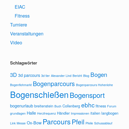
EIAC
Fitness
Turniere
Veranstaltungen
Video
Schlagwörter
Bogen
3D
3d parcours
3d tier
Alexander Lind
Bericht
Blog
Bogenparcours
Bogenflohmarkt
Bogenparcours Hohenlohe
Bogenschießen
Bogensport
ebhc
bogenurlaub
breitenstein
Collenberg
fitness
Buch
Forum
Halle
Händler
italien
langbogen
grundlagen
Herzfrequenz
Impressionen
Parcours
Pfeil
Ox-Bow
Link
Messe
Pfeile
Schussablauf