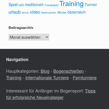
Training
Spiel
traditionell
Turnier
tello
Trainigsspiel
urlaub
video
österreich
Winter
Verein
Weihnachten
Beitragsarchiv
Beitragsarchiv
Navigation
Hauptkategorien:
Blog
-
Bogenschießen
-
Training
-
Internationale Turniere
-
Fernturniere
Interessant für Anfänger im Bogensport:
Tipps
für erfolgreiche Neueinsteiger