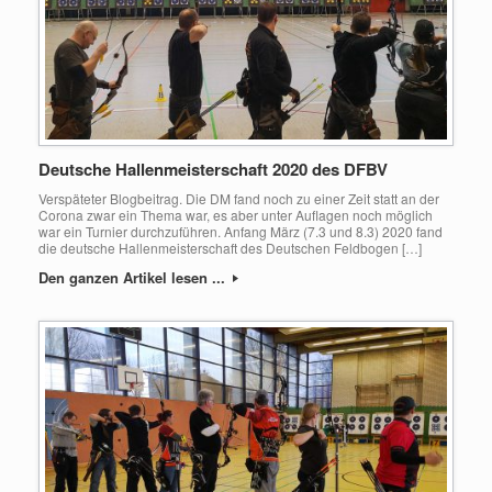
Deutsche Hallenmeisterschaft 2020 des DFBV
Verspäteter Blogbeitrag. Die DM fand noch zu einer Zeit statt an der
Corona zwar ein Thema war, es aber unter Auflagen noch möglich
war ein Turnier durchzuführen. Anfang März (7.3 und 8.3) 2020 fand
die deutsche Hallenmeisterschaft des Deutschen Feldbogen […]
Den ganzen Artikel lesen ...