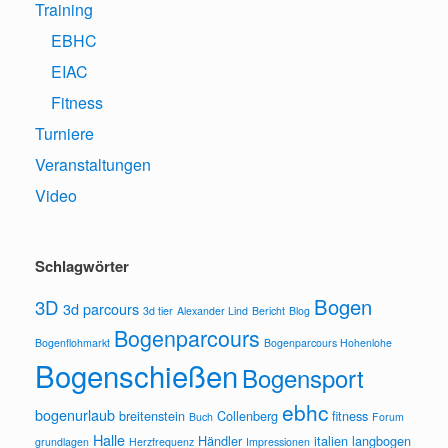
Training
EBHC
EIAC
Fitness
Turniere
Veranstaltungen
Video
Schlagwörter
Bogen
3D
3d parcours
3d tier
Alexander Lind
Bericht
Blog
Bogenparcours
Bogenflohmarkt
Bogenparcours Hohenlohe
Bogenschießen
Bogensport
ebhc
bogenurlaub
breitenstein
Collenberg
fitness
Buch
Forum
Halle
Händler
italien
langbogen
grundlagen
Herzfrequenz
Impressionen