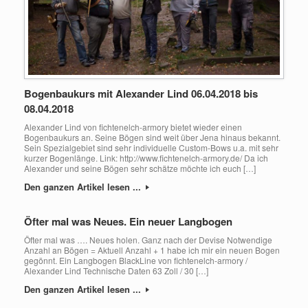
Bogenbaukurs mit Alexander Lind 06.04.2018 bis
08.04.2018
Alexander Lind von fichtenelch-armory bietet wieder einen
Bogenbaukurs an. Seine Bögen sind weit über Jena hinaus bekannt.
Sein Spezialgebiet sind sehr individuelle Custom-Bows u.a. mit sehr
kurzer Bogenlänge. Link: http://www.fichtenelch-armory.de/ Da ich
Alexander und seine Bögen sehr schätze möchte ich euch […]
Den ganzen Artikel lesen ...
Öfter mal was Neues. Ein neuer Langbogen
Öfter mal was …. Neues holen. Ganz nach der Devise Notwendige
Anzahl an Bögen = Aktuell Anzahl + 1 habe ich mir ein neuen Bogen
gegönnt. Ein Langbogen BlackLine von fichtenelch-armory /
Alexander Lind Technische Daten 63 Zoll / 30 […]
Den ganzen Artikel lesen ...