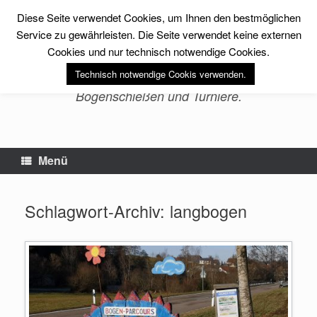
Zum
Diese Seite verwendet Cookies, um Ihnen den bestmöglichen
Inhalt
sfs-archery -Erlebnis
springen
Service zu gewährleisten. Die Seite verwendet keine externen
Bogenschießen-
Cookies und nur technisch notwendige Cookies.
Technisch notwendige Cookis verwenden.
Bogensport, Fitness, Training im
Bogenschießen und Turniere.
Menü
Schlagwort-Archiv:
langbogen