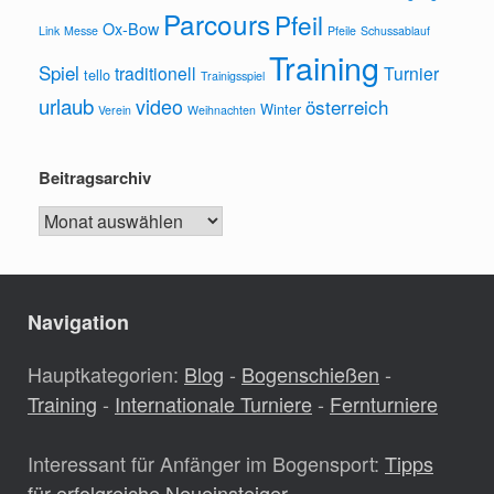
Parcours
Pfeil
Ox-Bow
Link
Messe
Pfeile
Schussablauf
Training
Spiel
traditionell
Turnier
tello
Trainigsspiel
urlaub
video
österreich
Winter
Verein
Weihnachten
Beitragsarchiv
Beitragsarchiv
Navigation
Hauptkategorien:
Blog
-
Bogenschießen
-
Training
-
Internationale Turniere
-
Fernturniere
Interessant für Anfänger im Bogensport:
Tipps
für erfolgreiche Neueinsteiger