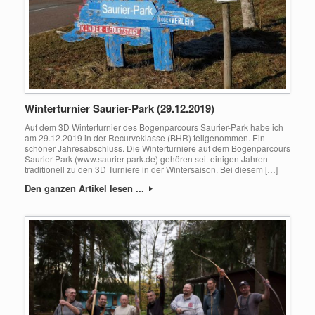
Winterturnier Saurier-Park (29.12.2019)
Auf dem 3D Winterturnier des Bogenparcours Saurier-Park habe ich
am 29.12.2019 in der Recurveklasse (BHR) teilgenommen. Ein
schöner Jahresabschluss. Die Winterturniere auf dem Bogenparcours
Saurier-Park (www.saurier-park.de) gehören seit einigen Jahren
traditionell zu den 3D Turniere in der Wintersaison. Bei diesem […]
Den ganzen Artikel lesen ...