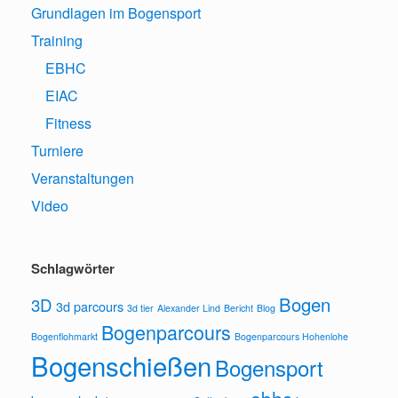
Grundlagen im Bogensport
Training
EBHC
EIAC
Fitness
Turniere
Veranstaltungen
Video
Schlagwörter
Bogen
3D
3d parcours
3d tier
Alexander Lind
Bericht
Blog
Bogenparcours
Bogenflohmarkt
Bogenparcours Hohenlohe
Bogenschießen
Bogensport
ebhc