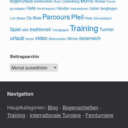
bogenurlaub
breitenstein
Collenberg
fitness
Buch
Forum
Halle
Händler
italien
langbogen
grundlagen
Herzfrequenz
Impressionen
Parcours
Pfeil
Ox-Bow
Link
Messe
Pfeile
Schussablauf
Training
Spiel
traditionell
Turnier
tello
Trainigsspiel
urlaub
video
österreich
Winter
Verein
Weihnachten
Beitragsarchiv
Beitragsarchiv
Navigation
Hauptkategorien:
Blog
-
Bogenschießen
-
Training
-
Internationale Turniere
-
Fernturniere