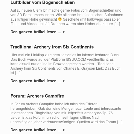
Luftbilder vom Bogenschießen
Auf zu neuen Ufern Ich mache gerne Fotos vom Bogenschießen und
von 3D Parcoursbesuchen. Wie oft habe ich mir da schon Aufnahmen
aus luftiger Höhe gewünscht
Gescheite (mit halbwegs passabler
Foto- und Videoqualität) Drohnen waren aber bisher eher teuer. […]
Den ganzen Artikel lesen ...
Traditional Archery from Six Continents
Hier mal ein Linktipp zu einem kostenlos im Internet lesbaren Buch.
Das Buch wurde auf der Plattform ISSUU.COM veröffentlicht. Es
kann aktuell nur online im Browser gelesen werden. Traditional
Archery from Six Continents von Charles E. Grayson Link: Das Buch
ist […]
Den ganzen Artikel lesen ...
Forum: Archers Campfire
In Forum Archers Campfire habe ich mich des Öfteren
herumgetrieben. Gab dort eine Menge netter Leute und interessante
Informationen. Blogbeitrag von mir: https://sfs-archery.de/?p=76
Leider ist das Forum nun schon seit Tagen offline. Nach
unbestätigten, aber vertrauenswürdigen, Quellen wird das Forum […]
Den ganzen Artikel lesen ...