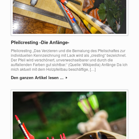
Pfeilcresting -Die Anfänge-
Pfeilcresting „Das Verzieren und die Bemalung des Pfeilschaftes zur
individuellen Kennzeichnung mit Lack wird als „cresting“ bezeichnet.
Der Pfeil wird verschönert, unverwechselbarer und durch die
auffallenden Farben gut sichtbar.“ (Quelle: Wikipedia) Anfänge Da ich
mich aktuell mit dem Holzpfeilbau beschäftige, […]
Den ganzen Artikel lesen ...