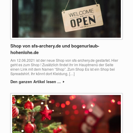
Shop von sfs-archery.de und bogenurlaub-
hohenlohe.de
Am 12.06.2021 ist der neue Shop von sfs-archery.de gestartet. Hier
geht es zum Shop ! Zusätzlich findet ihr im Hauptmenü der Seite
einen Link mit dem Namen “Shop”. Zum Shop Es ist ein Shop bei
Spreadshirt. Ihr könnt dort Kleidung, […]
Den ganzen Artikel lesen ...