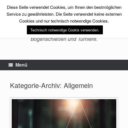
Zum
Diese Seite verwendet Cookies, um Ihnen den bestmöglichen
Inhalt
sfs-archery -Erlebnis
springen
Service zu gewährleisten. Die Seite verwendet keine externen
Bogenschießen-
Cookies und nur technisch notwendige Cookies.
Technisch notwendige Cookis verwenden.
Bogensport, Fitness, Training im
Bogenschießen und Turniere.
Menü
Kategorie-Archiv:
Allgemein