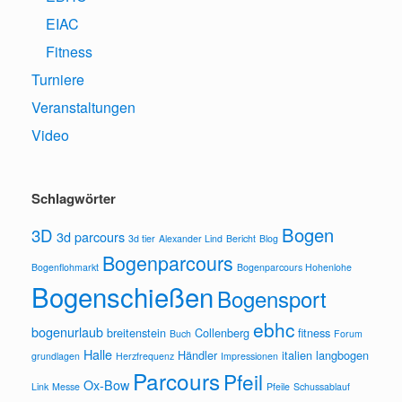
EIAC
Fitness
Turniere
Veranstaltungen
Video
Schlagwörter
Bogen
3D
3d parcours
3d tier
Alexander Lind
Bericht
Blog
Bogenparcours
Bogenflohmarkt
Bogenparcours Hohenlohe
Bogenschießen
Bogensport
ebhc
bogenurlaub
breitenstein
Collenberg
fitness
Buch
Forum
Halle
Händler
italien
langbogen
grundlagen
Herzfrequenz
Impressionen
Parcours
Pfeil
Ox-Bow
Link
Messe
Pfeile
Schussablauf