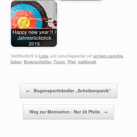
Happy new year !! /
Jahresrückblick
2015
Veröffentlicht in
Links
und verschlagwortet mit
archers-campfire
,
boben
,
Bogenschießen
,
Forum
,
Pfeil
,
traditionell
.
Beitragsnavigation
←
Bogensporthändler „Scheibenpanik“
Weg zur Motivation : Nur 20 Pfeile
→