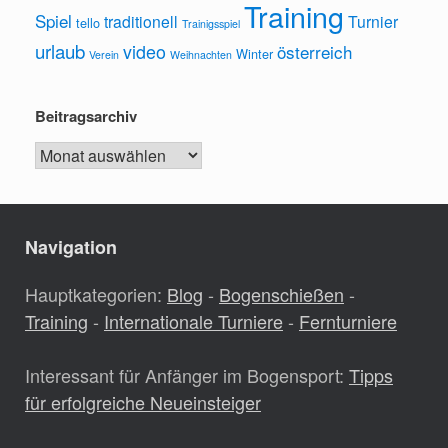
Training
Spiel
traditionell
Turnier
tello
Trainigsspiel
urlaub
video
österreich
Winter
Verein
Weihnachten
Beitragsarchiv
Beitragsarchiv
Navigation
Hauptkategorien:
Blog
-
Bogenschießen
-
Training
-
Internationale Turniere
-
Fernturniere
Interessant für Anfänger im Bogensport:
Tipps
für erfolgreiche Neueinsteiger