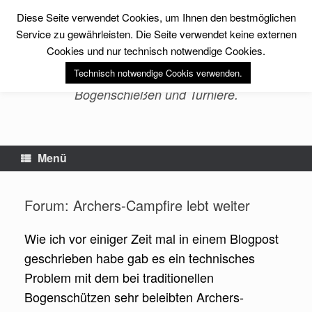
Zum
Diese Seite verwendet Cookies, um Ihnen den bestmöglichen
Inhalt
sfs-archery -Erlebnis
springen
Service zu gewährleisten. Die Seite verwendet keine externen
Bogenschießen-
Cookies und nur technisch notwendige Cookies.
Technisch notwendige Cookis verwenden.
Bogensport, Fitness, Training im
Bogenschießen und Turniere.
Menü
Forum: Archers-Campfire lebt weiter
Wie ich vor einiger Zeit mal in einem Blogpost
geschrieben habe gab es ein technisches
Problem mit dem bei traditionellen
Bogenschützen sehr beleibten Archers-