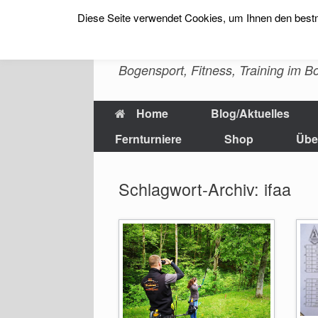
Diese Seite verwendet Cookies, um Ihnen den bestm
Zum
Inhalt
sfs-archery -Erlebn
springen
Bogensport, Fitness, Training im 
Home
Blog/Aktuelles
Fernturniere
Shop
Übe
Schlagwort-Archiv:
ifaa