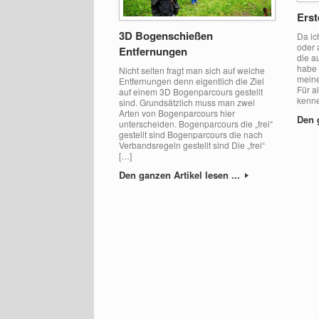
Erst
3D Bogenschießen
Da ic
oder 
Entfernungen
die a
habe 
Nicht selten fragt man sich auf welche
meine
Entfernungen denn eigentlich die Ziel
Für a
auf einem 3D Bogenparcours gestellt
kenne
sind. Grundsätzlich muss man zwei
Arten von Bogenparcours hier
Den 
unterscheiden. Bogenparcours die „frei“
gestellt sind Bogenparcours die nach
Verbandsregeln gestellt sind Die „frei“
[…]
Den ganzen Artikel lesen ...