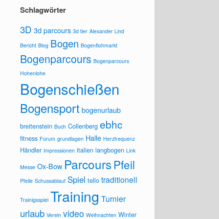
Schlagwörter
3D
3d parcours
3d tier
Alexander Lind
Bogen
Bericht
Blog
Bogenflohmarkt
Bogenparcours
Bogenparcours
Hohenlohe
Bogenschießen
Bogensport
bogenurlaub
ebhc
breitenstein
Collenberg
Buch
Halle
fitness
Forum
grundlagen
Herzfrequenz
Händler
italien
langbogen
Impressionen
Link
Parcours
Pfeil
Ox-Bow
Messe
Spiel
traditionell
tello
Pfeile
Schussablauf
Training
Turnier
Trainigsspiel
urlaub
video
Winter
Verein
Weihnachten