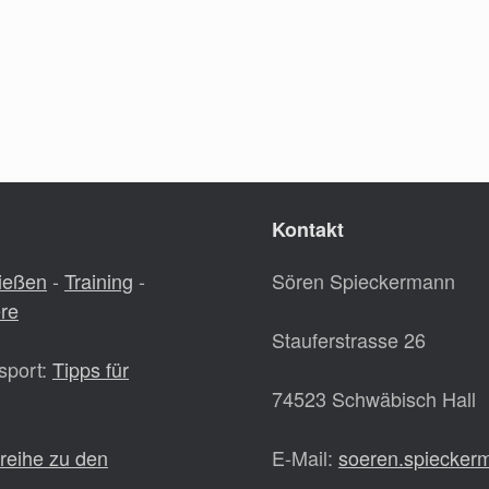
Kontakt
ießen
-
Training
-
Sören Spieckermann
ere
Stauferstrasse 26
sport:
Tipps für
74523 Schwäbisch Hall
lreihe zu den
E-Mail:
soeren.spiecke