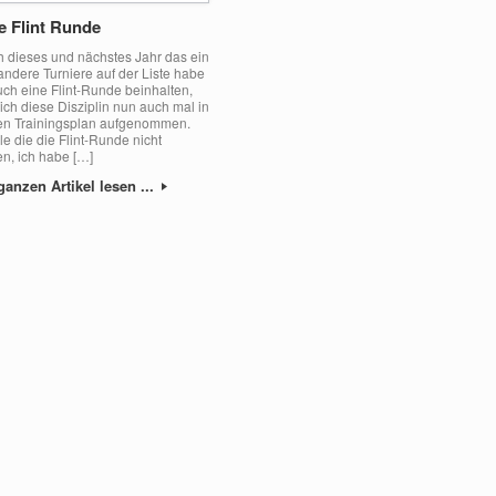
e Flint Runde
h dieses und nächstes Jahr das ein
andere Turniere auf der Liste habe
uch eine Flint-Runde beinhalten,
ich diese Disziplin nun auch mal in
n Trainingsplan aufgenommen.
lle die die Flint-Runde nicht
n, ich habe […]
ganzen Artikel lesen ...