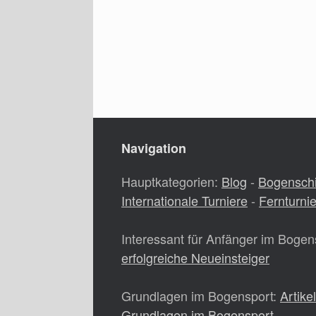
Navigation
Hauptkategorien:
Blog
-
Bogensch
Internationale Turniere
-
Fernturni
Interessant für Anfänger im Bogen
erfolgreiche Neueinsteiger
Grundlagen im Bogensport:
Artike
Grundlagen im Bogensport