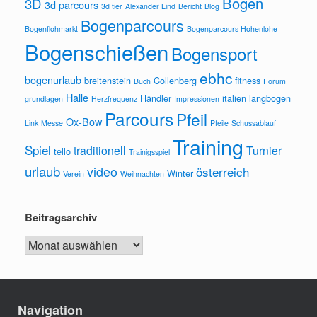
Bogen
3D
3d parcours
3d tier
Alexander Lind
Bericht
Blog
Bogenparcours
Bogenflohmarkt
Bogenparcours Hohenlohe
Bogenschießen
Bogensport
ebhc
bogenurlaub
breitenstein
Collenberg
fitness
Buch
Forum
Halle
Händler
italien
langbogen
grundlagen
Herzfrequenz
Impressionen
Parcours
Pfeil
Ox-Bow
Link
Messe
Pfeile
Schussablauf
Training
Spiel
traditionell
Turnier
tello
Trainigsspiel
urlaub
video
österreich
Winter
Verein
Weihnachten
Beitragsarchiv
Beitragsarchiv
Navigation