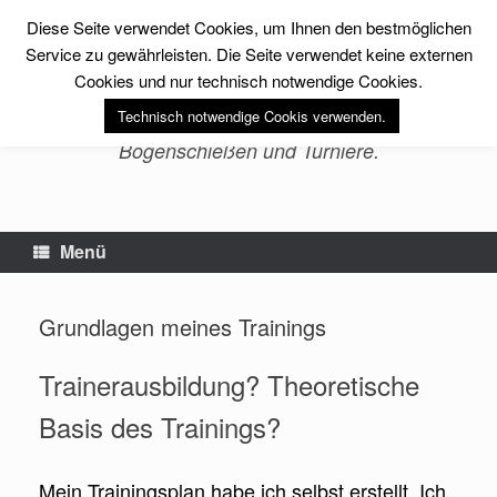
Zum
Diese Seite verwendet Cookies, um Ihnen den bestmöglichen
Inhalt
sfs-archery -Erlebnis
springen
Service zu gewährleisten. Die Seite verwendet keine externen
Bogenschießen-
Cookies und nur technisch notwendige Cookies.
Technisch notwendige Cookis verwenden.
Bogensport, Fitness, Training im
Bogenschießen und Turniere.
Menü
Grundlagen meines Trainings
Trainerausbildung? Theoretische
Basis des Trainings?
Mein Trainingsplan habe ich selbst erstellt. Ich