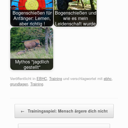
Bogenschießen für
Bogenschießen und
Anfänger: Lernen,
wie es mein
aber richtig !
Leidenschaft wurde
Mythos "jagdlich
gestellt"
Veröffentlicht in
EBHC
,
Training
und verschlagwortet mit
ebhc
,
grundlagen
,
Training
.
Beitragsnavigation
←
Trainingsspiel: Mensch ärgere dich nicht