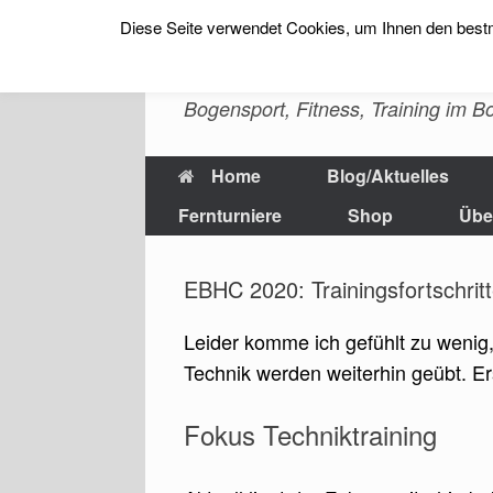
Diese Seite verwendet Cookies, um Ihnen den bestm
Zum
Inhalt
sfs-archery -Erlebn
springen
Bogensport, Fitness, Training im 
Home
Blog/Aktuelles
Fernturniere
Shop
Übe
EBHC 2020: Trainingsfortschrit
Leider komme ich gefühlt zu wenig,
Technik werden weiterhin geübt. Erst
Fokus Techniktraining