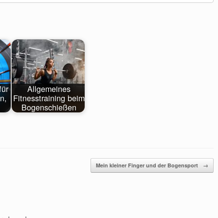
für
Allgemeines
n,
Fitnesstraining beim
Bogenschießen
Mein kleiner Finger und der Bogensport
→