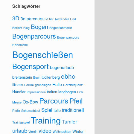
Schlagwörter
3D
3d parcours
3d tier
Alexander Lind
Bogen
Bericht
Blog
Bogenflohmarkt
Bogenparcours
Bogenparcours
Hohenlohe
Bogenschießen
Bogensport
bogenurlaub
ebhc
breitenstein
Collenberg
Buch
Halle
fitness
Forum
grundlagen
Herzfrequenz
Händler
italien
langbogen
Impressionen
Link
Parcours
Pfeil
Ox-Bow
Messe
Spiel
traditionell
tello
Pfeile
Schussablauf
Training
Turnier
Trainigsspiel
urlaub
video
Winter
Verein
Weihnachten