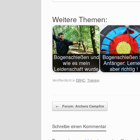
Weitere Themen:
Bogenschießen und
Bogenschießen 
wie es mein
Anfänger: Lerne
Leidenschaft wurde
aber richtig !
Veröffentlicht in
EBHC
,
Training
.
Beitragsnavigation
←
Forum: Archers Campfire
Schreibe einen Kommentar