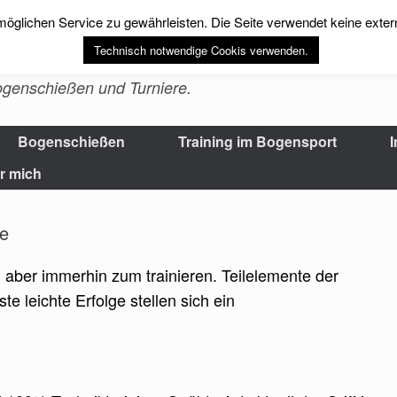
öglichen Service zu gewährleisten. Die Seite verwendet keine exte
is Bogenschießen-
Technisch notwendige Cookis verwenden.
Bogenschießen und Turniere.
Bogenschießen
Training im Bogensport
I
r mich
te
 aber immerhin zum trainieren. Teilelemente der
e leichte Erfolge stellen sich ein