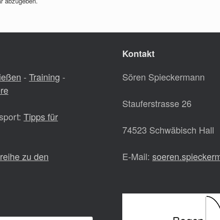
r abzugeben.
Kontakt
ießen
-
Training
-
Sören Spieckermann
ere
Stauferstrasse 26
sport:
Tipps für
74523 Schwäbisch Hall
lreihe zu den
E-Mail:
soeren.spiecke